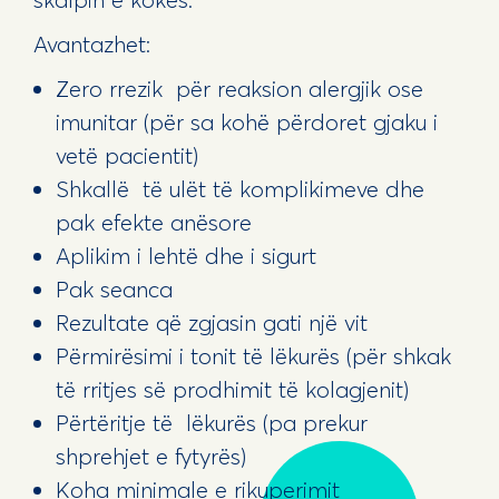
Avantazhet:
Zero rrezik për reaksion alergjik ose
imunitar (për sa kohë përdoret gjaku i
vetë pacientit)
Shkallë të ulët të komplikimeve dhe
pak efekte anësore
Aplikim i lehtë dhe i sigurt
Pak seanca
Rezultate që zgjasin gati një vit
Përmirësimi i tonit të lëkurës (për shkak
të rritjes së prodhimit të kolagjenit)
Përtëritje të lëkurës (pa prekur
shprehjet e fytyrës)
Koha minimale e rikuperimit