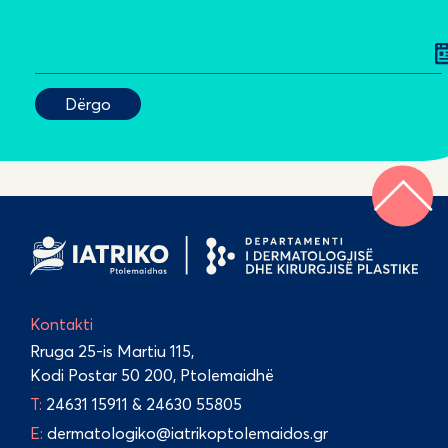
Kontakti
Rruga 25-is Martiu 115,
Kodi Postar 50 200, Ptolemaidhë
Τ:
24631 15911
&
24630 55805
E:
dermatologiko@iatrikoptolemaidos.gr