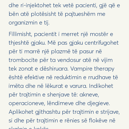
dhe ri-injektohet tek vetë pacienti, gjë që e
bën atë plotësisht të pajtueshëm me
organizmin e tij.
Fillimisht, pacientit i merret një mostër e
thjeshtë gjaku. Më pas gjaku centrifugohet
për ti marrë një plazmë të pasur në
trombocite për ta vendosur atë në vijim
tek zonat e dëshiruara. Vampire therapy
është efektive në reduktimin e rrudhave të
imëta dhe në lëkurat e varura. Indikohet
për trajtimin e shenjave të: akneve,
operacioneve, lëndimeve dhe djegieve.
Aplikohet gjithashtu për trajtimin e strijave,
si dhe për trajtimin e rënies së flokëve në
skalpin e kokës.