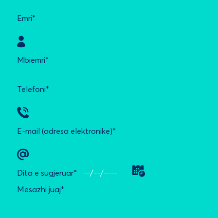
Emri*
Mbiemri*
Telefoni*
E-mail (adresa elektronike)*
Dita e sugjeruar*
Mesazhi juaj*