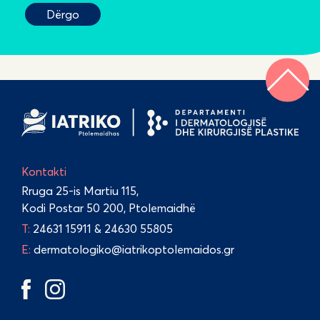
Kontakti
Rruga 25-is Martiu 115,
Kodi Postar 50 200, Ptolemaidhë
Τ:
24631 15911
&
24630 55805
E:
dermatologiko@iatrikoptolemaidos.gr