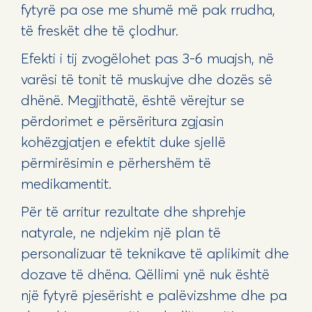
fytyrë pa ose me shumë më pak rrudha,
të freskët dhe të çlodhur.
Efekti i tij zvogëlohet pas 3-6 muajsh, në
varësi të tonit të muskujve dhe dozës së
dhënë. Megjithatë, është vërejtur se
përdorimet e përsëritura zgjasin
kohëzgjatjen e efektit duke sjellë
përmirësimin e përhershëm të
medikamentit.
Për të arritur rezultate dhe shprehje
natyrale, ne ndjekim një plan të
personalizuar të teknikave të aplikimit dhe
dozave të dhëna. Qëllimi ynë nuk është
një fytyrë pjesërisht e palëvizshme dhe pa