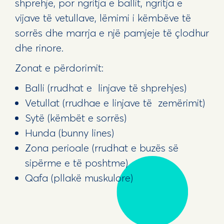
shprehje, por ngritja e ballit, ngritja e
vijave të vetullave, lëmimi i këmbëve të
sorrës dhe marrja e një pamjeje të çlodhur
dhe rinore.
Zonat e përdorimit:
Balli (rrudhat e linjave të shprehjes)
Vetullat (rrudhae e linjave të zemërimit)
Sytë (këmbët e sorrës)
Hunda (bunny lines)
Zona perioale (rrudhat e buzës së
sipërme e të poshtme)
Qafa (pllakë muskulore)