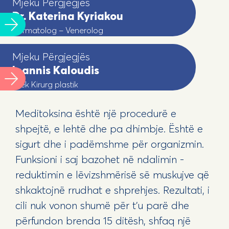
Mjeku Përgjegjës
Dr. Katerina Kyriakou
Dermatolog – Venerolog
Mjeku Përgjegjës
Ioannis Kaloudis
Mjek Kirurg plastik
Meditoksina është një procedurë e
shpejtë, e lehtë dhe pa dhimbje. Është e
sigurt dhe i padëmshme për organizmin.
Funksioni i saj bazohet në ndalimin -
reduktimin e lëvizshmërisë së muskujve që
shkaktojnë rrudhat e shprehjes. Rezultati, i
cili nuk vonon shumë për t'u parë dhe
përfundon brenda 15 ditësh, shfaq një