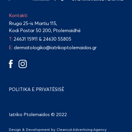
Kontakti
Rruga 25-is Martiu 115,
Kodi Postar 50 200, Ptolemaidhë
Τ:
24631 15911
&
24630 55805
E:
dermatologiko@iatrikoptolemaidos.gr
POLITIKA E PRIVATËSISË
Iatriko Ptolemaidos © 2022
Design & Development by
Cleancut Advertising Agency