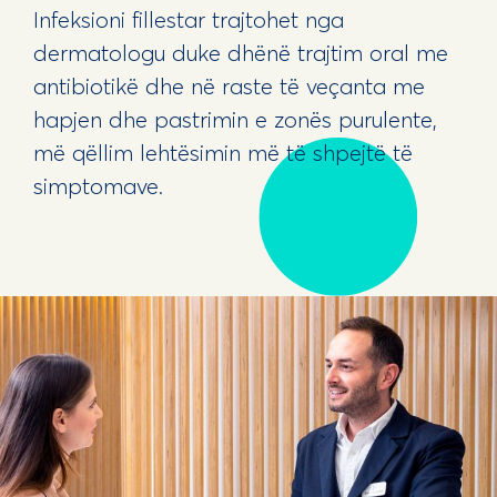
Infeksioni fillestar trajtohet nga
dermatologu duke dhënë trajtim oral me
antibiotikë dhe në raste të veçanta me
hapjen dhe pastrimin e zonës purulente,
më qëllim lehtësimin më të shpejtë të
simptomave.