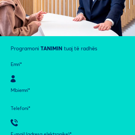
Programoni
TANIMIN
tuaj të radhës
Emri*
Mbiemri*
Telefoni*
E-mail (adresa elektronike)*