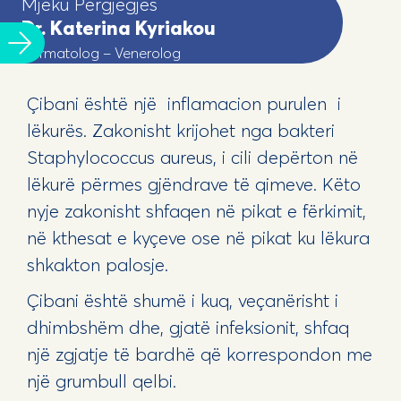
Mjeku Përgjegjës
Dr. Katerina Kyriakou
Dermatolog – Venerolog
Çibani është një inflamacion purulen i
lëkurës. Zakonisht krijohet nga bakteri
Staphylococcus aureus, i cili depërton në
lëkurë përmes gjëndrave të qimeve. Këto
nyje zakonisht shfaqen në pikat e fërkimit,
në kthesat e kyçeve ose në pikat ku lëkura
shkakton palosje.
Çibani është shumë i kuq, veçanërisht i
dhimbshëm dhe, gjatë infeksionit, shfaq
një zgjatje të bardhë që korrespondon me
një grumbull qelbi.