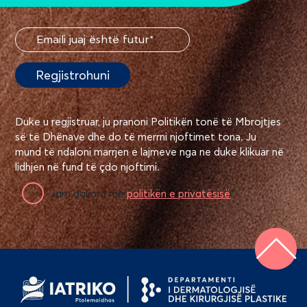
Duke u regjistruar, ju pranoni Politikën tonë të Mbrojtjes
së të Dhënave dhe do të merrni njoftimet tona. Ju
mund të ndaloni marrjen e lajmeve nga ne duke klikuar në
lidhjen në fund të çdo njoftimi.
Jam dakord me
politikën e privatësisë
*