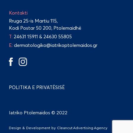
Kontakti
Rruga 25-is Martiu 115,
Kodi Postar 50 200, Ptolemaidhë
Τ:
24631 15911
&
24630 55805
E:
dermatologiko@iatrikoptolemaidos.gr
POLITIKA E PRIVATËSISË
Iatriko Ptolemaidos © 2022
Design & Development by
Cleancut Advertising Agency