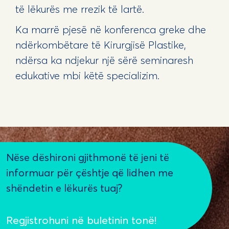
të lëkurës me rrezik të lartë.
Ka marrë pjesë në konferenca greke dhe
ndërkombëtare të Kirurgjisë Plastike,
ndërsa ka ndjekur një sërë seminaresh
edukative mbi këtë specializim.
Nëse dëshironi gjithmonë të jeni të
informuar për çështje që lidhen me
shëndetin e lëkurës tuaj?
Regjistrohuni në buletinin tonë!