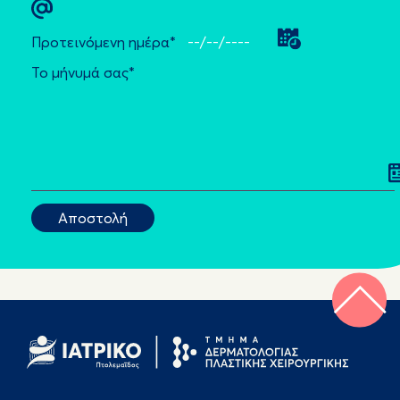
Προτεινόμενη ημέρα*
Το μήνυμά σας*