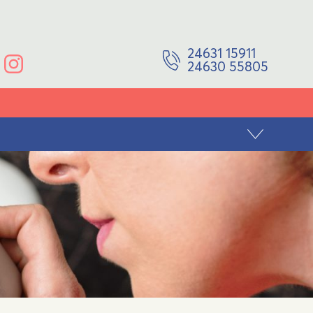
24631 15911
24630 55805