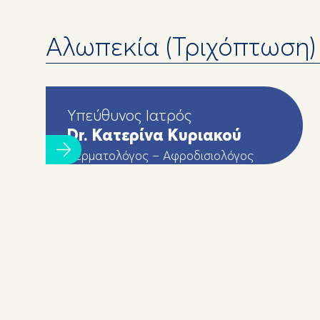
Αλωπεκία (Τριχόπτωση)
Υπεύθυνος Ιατρός
Dr. Κατερίνα Κυριακού
Δερματολόγος – Αφροδισιολόγος