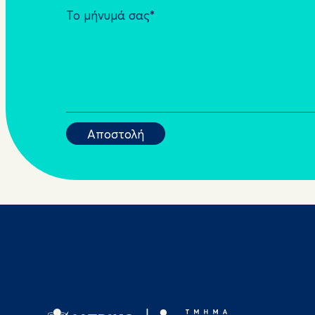
Το μήνυμά σας*