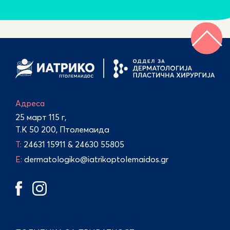
Адреса
25 март 115 г,
Т.К 50 200, Птолемаида
Τ:
24631 15911
&
24630 55805
E:
dermatologiko@iatrikoptolemaidos.gr