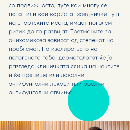
со подвижноста, луѓе кои многу се
потат или кои користат заеднички туш
на спортските места, имаат поголем
ризик да го развијат. Третманите за
онихомикоза зависат од степенот на
проблемот. По изолирањето на
патогената габа, дерматологот ќе ја
разгледа клиничката слика на ноктите
и ќе препише или локални
антифунгални лекови или орални
антифунгални апчиња.