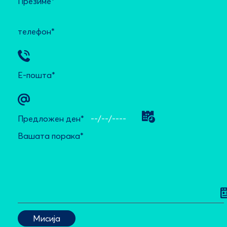
Презиме*
телефон*
Е-пошта*
Предложен ден*
Вашата порака*