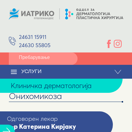
ПРОСТОРИ
Афродисологија
ОПРЕМА
ДОКТОРИ
Пластична операција
д-р Катерина Кирјаку
Дерматолог - венеролог
Реконструкција/Реконструкција на лице
24631 15911
Јоанис Калудис
Пластичен хирург
24630 55805
Детската дерматологија
УСЛУГИ
Дерматолошка хирургија
КОНТАКТ
УСЛУГИ
Ремоделирање на тело
Клиничка дерматологија
Ласерско отстранување на влакна
Онихомикоза
Одговорен лекар
д-р Катерина Кирјаку