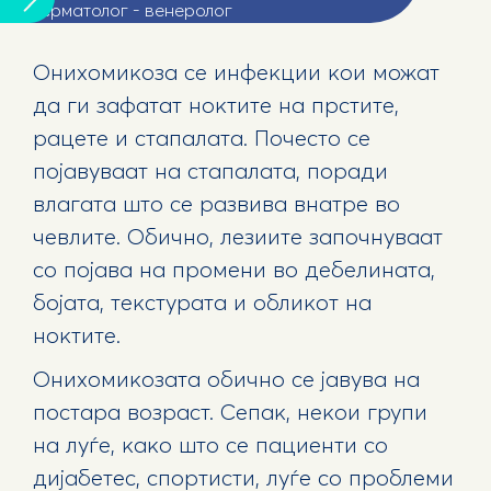
Дерматолог - венеролог
Онихомикоза се инфекции кои можат
да ги зафатат ноктите на прстите,
рацете и стапалата. Почесто се
појавуваат на стапалата, поради
влагата што се развива внатре во
чевлите. Обично, лезиите започнуваат
со појава на промени во дебелината,
бојата, текстурата и обликот на
ноктите.
Онихомикозата обично се јавува на
постара возраст. Сепак, некои групи
на луѓе, како што се пациенти со
дијабетес, спортисти, луѓе со проблеми