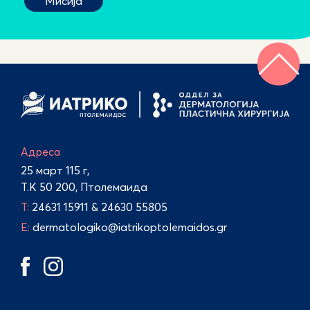
Адреса
25 март 115 г,
Т.К 50 200, Птолемаида
Τ:
24631 15911
&
24630 55805
E:
dermatologiko@iatrikoptolemaidos.gr