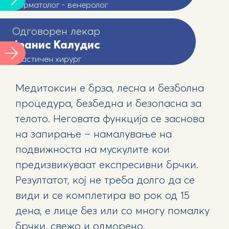
Дерматолог - венеролог
Одговорен лекар
Јоанис Калудис
Пластичен хирург
Медитоксин е брза, лесна и безболна
процедура, безбедна и безопасна за
телото. Неговата функција се заснова
на запирање – намалување на
подвижноста на мускулите кои
предизвикуваат експресивни брчки.
Резултатот, кој не треба долго да се
види и се комплетира во рок од 15
дена, е лице без или со многу помалку
брчки, свежо и одморено.