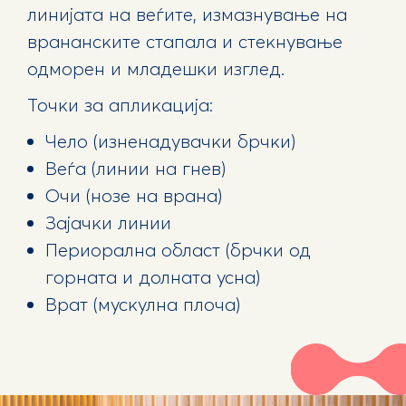
линијата на веѓите, измазнување на
врананските стапала и стекнување
одморен и младешки изглед.
Точки за апликација:
Чело (изненадувачки брчки)
Веѓа (линии на гнев)
Очи (нозе на врана)
Зајачки линии
Периорална област (брчки од
горната и долната усна)
Врат (мускулна плоча)