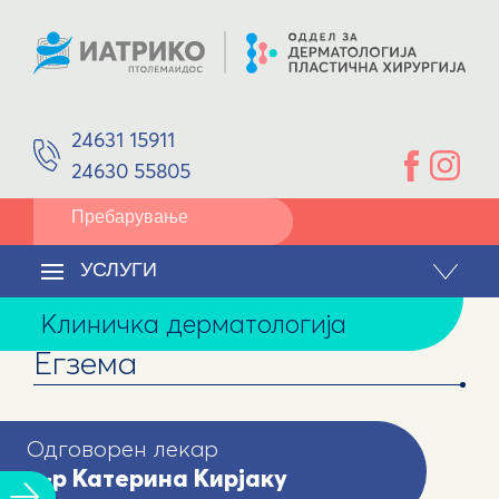
ПРОСТОРИ
Афродисологија
ОПРЕМА
ДОКТОРИ
Пластична операција
д-р Катерина Кирјаку
Дерматолог - венеролог
Реконструкција/Реконструкција на лице
24631 15911
Јоанис Калудис
Пластичен хирург
24630 55805
Детската дерматологија
УСЛУГИ
Дерматолошка хирургија
КОНТАКТ
УСЛУГИ
Ремоделирање на тело
Клиничка дерматологија
Ласерско отстранување на влакна
Егзема
Одговорен лекар
д-р Катерина Кирјаку