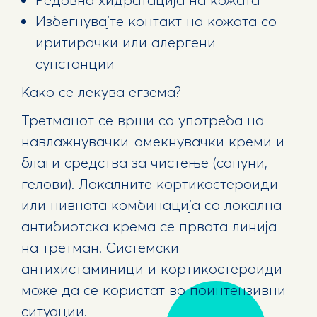
Избегнувајте контакт на кожата со
иритирачки или алергени
супстанции
Како се лекува егзема?
Третманот се врши со употреба на
навлажнувачки-омекнувачки креми и
благи средства за чистење (сапуни,
гелови). Локалните кортикостероиди
или нивната комбинација со локална
антибиотска крема се првата линија
на третман. Системски
антихистаминици и кортикостероиди
може да се користат во поинтензивни
ситуации.