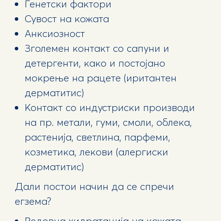
Генетски фактори
Сувост на кожата
Анксиозност
Зголемен контакт со сапуни и
детергенти, како и постојано
мокрење на рацете (иритантен
дерматитис)
Контакт со индустриски производи
на пр. метали, гуми, смоли, облека,
растенија, светлина, парфеми,
козметика, лекови (алергиски
дерматитис)
Дали постои начин да се спречи
егзема?
Редовна хидратација на кожата