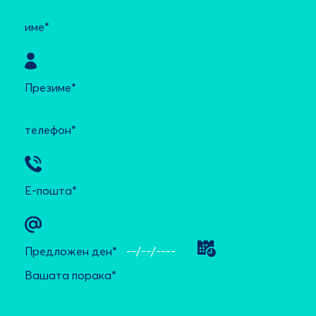
име*
Презиме*
телефон*
Е-пошта*
Предложен ден*
Вашата порака*