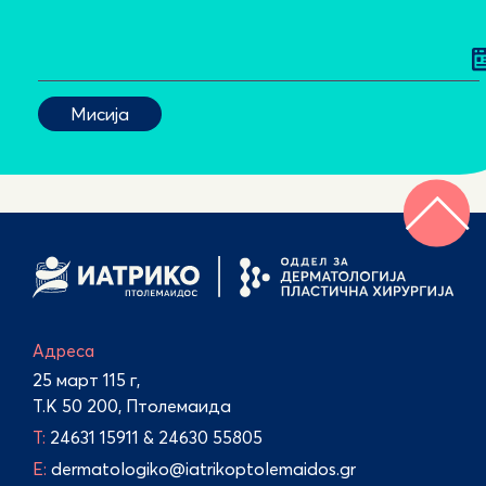
Адреса
25 март 115 г,
Т.К 50 200, Птолемаида
Τ:
24631 15911
&
24630 55805
E:
dermatologiko@iatrikoptolemaidos.gr