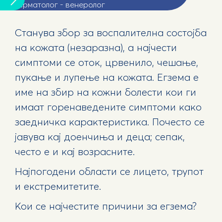
Дерматолог - венеролог
Станува збор за воспалителна состојба
на кожата (незаразна), а најчести
симптоми се оток, црвенило, чешање,
пукање и лупење на кожата. Егзема е
име на збир на кожни болести кои ги
имаат горенаведените симптоми како
заедничка карактеристика. Почесто се
јавува кај доенчиња и деца; сепак,
често е и кај возрасните.
Најпогодени области се лицето, трупот
и екстремитетите.
Кои се најчестите причини за егзема?