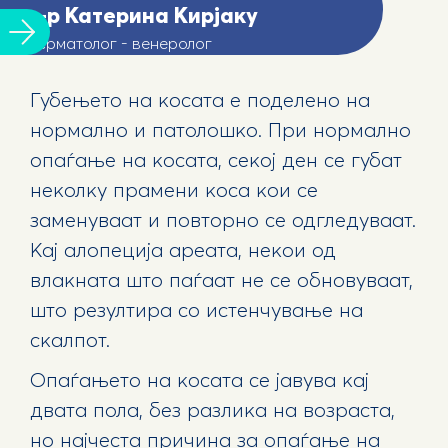
д-р Катерина Кирјаку
Дерматолог - венеролог
Губењето на косата е поделено на
нормално и патолошко. При нормално
опаѓање на косата, секој ден се губат
неколку прамени коса кои се
заменуваат и повторно се одгледуваат.
Кај алопеција ареата, некои од
влакната што паѓаат не се обновуваат,
што резултира со истенчување на
скалпот.
Опаѓањето на косата се јавува кај
двата пола, без разлика на возраста,
но најчеста причина за опаѓање на