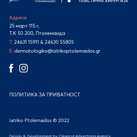
Адреса
25 март 115 г,
Т.К 50 200, Птолемаида
Τ:
24631 15911
&
24630 55805
E:
dermatologiko@iatrikoptolemaidos.gr
ПОЛИТИКА ЗА ПРИВАТНОСТ
Iatriko Ptolemaidos © 2022
Design & Development by
Cleancut Advertising Agency