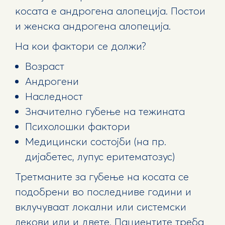
косата е андрогена алопеција. Постои
и женска андрогена алопеција.
На кои фактори се должи?
Возраст
Андрогени
Наследност
Значително губење на тежината
Психолошки фактори
Медицински состојби (на пр.
дијабетес, лупус еритематозус)
Третманите за губење на косата се
подобрени во последниве години и
вклучуваат локални или системски
лекови или и двете. Пациентите треба