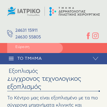
ΧΩΡΟΙ
Αφροδισιολογία
ΕΞΟΠΛΙΣΜΟΣ
ΙΑΤΡΟΙ
Παιδοδερματολογία
Dr. ΚΑΤΕΡΙΝΑ ΚΥΡΙΑΚΟΥ
Δερματολόγος – Αφροδισιολόγος
Δερματοχειρουργική
24631 15911
ΙΩΑΝΝΗΣ ΚΑΛΟΥΔΗΣ
Πλαστικός Χειρουργός
24630 55805
Πλαστική Χειρουργική
ΥΠΗΡΕΣΙΕΣ
Αναδόμηση/Ανάπλαση Προσώπου
ΕΠΙΚΟΙΝΩΝΙΑ
TO TMHMA
Ανάπλαση Σώματος
Εξοπλισμός
Laser Αποτρίχωσης
Σύγχρονος τεχνολογικός
εξοπλισμός
Το Κέντρο μας είναι εξοπλισμένο με τα πιο
σύγχρονα μηχανήματα κλινικής και